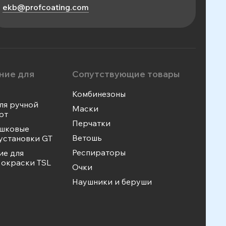
ekb@profcoating.com
ние для
Сопутствующие товары
Комбинезоны
ля ручной
Маски
рт
Перчатки
ошковые
Ветошь
установки GT
Респираторы
ие для
окраски TSL
Очки
Наушники и беруши