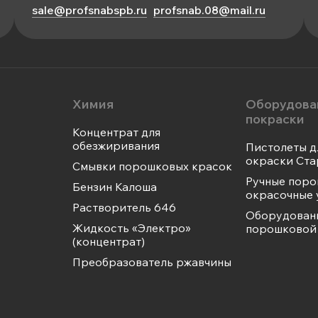
sale@profsnabspb.ru
profsnab.08@mail.ru
Химия
Оборудова
покраски
Концентрат для
обезжиривания
Пистолеты д
окраски Ста
Смывки порошковых красок
Ручные пор
Бензин Калоша
окрасочные 
Растворитель 646
Оборудован
Жидкость «Электро»
порошковой 
(концентрат)
Преобразователь ржавчины