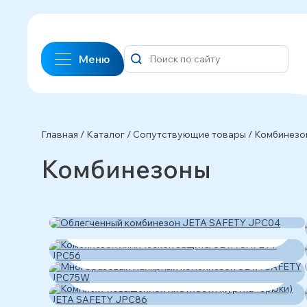
Меню
Главная
/
Каталог
/
Сопутствующие товары
/
Комбинезо
Комбинезоны
Облегченный комбинезон JETA
SAFETY JPC04
Комбинезон химической защиты
Многоразовый малярный
JETA SAFETY JPC56
комбинезон JETA SAFETY
Комплект повышенной
JPC75W
плотности (куртка+брюки) JETA
SAFETY JPC86