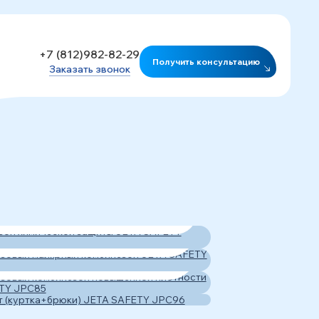
+7 (812)982-82-29
Получить консультацию
Заказать звонок
бинезон химической защиты
горазовый малярный
A SAFETY JPC55
бинезон JETA SAFETY
горазовый комбинезон
75B
ышенной плотности JETA
лект (куртка+брюки) JETA
ETY JPC85
ETY JPC96