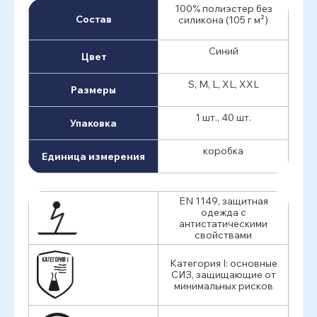
100% полиэстер без
Состав
силикона (105 г м²)
Синий
Цвет
S, M, L, XL, XXL
Размеры
1 шт., 40 шт.
Упаковка
коробка
Единица измерения
EN 1149, защитная
одежда с
антистатическими
свойствами
Категория I: основные
СИЗ, защищающие от
минимальных рисков