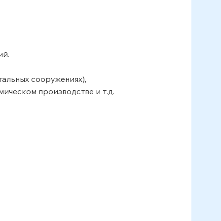
ий.
тальных сооружениях),
мическом производстве и т.д.