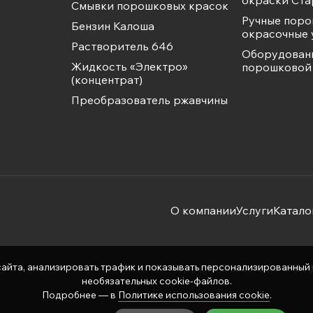
окраски Ста
Смывки порошковых красок
Ручные пор
Бензин Калоша
окрасочные 
Растворитель 646
Оборудован
Жидкость «Электро»
порошковой 
(концентрат)
Преобразователь ржавчины
О компании
Услуги
Катало
айта, анализировать трафик и показывать персонализированный ко
Copyright © 2026 ООО «Про
необязательных cookie-файлов.
Подробнее — в
Политике использования cookie
.