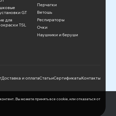
рт
Перчатки
ошковые
Ветошь
установки GT
Респираторы
ие для
окраски TSL
Очки
Наушники и беруши
г
Доставка и оплата
Статьи
Сертификаты
Контакты
нтент. Вы можете принять все cookie, или отказаться от
фСнаб»
Написать нам