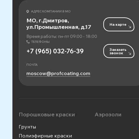
АДРЕС КОМПАНИИ В МО
МО, г.Дмитров,
На карте
ул.Промышленная, д.17
Время работы: пн-пт 09:00 - 18:00
ТЕЛЕФОНЫ
Заказать
+7 (965) 032-76-39
звонок
ПОЧТА
moscow@profcoating.com
Порошковые краски
Аэрозоли
Грунты
Полиэфирные краски