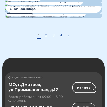
СТАРТ-50-вибро-3 (величина заряда-100кВ)
Переключатель напряжения 50/100 кВ для установок
СТАРТ-50-вибро
СТАРТ-50-вибро-3М (величина заряда-100кВ)
1
2
3
4
»
АДРЕС КОМПАНИИ В МО
МО, г.Дмитров,
На карте
ул.Промышленная, д.17
Время работы: пн-пт 09:00 - 18:00
ТЕЛЕФОНЫ
Заказать