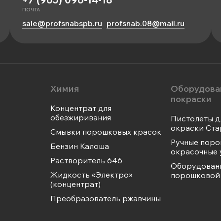
ПОЧТА
sale@profsnabspb.ru
profsnab.08@mail.ru
Химия
Оборудова
покраски
Концентрат для
обезжиривания
Пистолеты д
окраски Ста
Смывки порошковых красок
Ручные пор
Бензин Калоша
окрасочные 
Растворитель 646
Оборудован
Жидкость «Электро»
порошковой 
(концентрат)
Преобразователь ржавчины