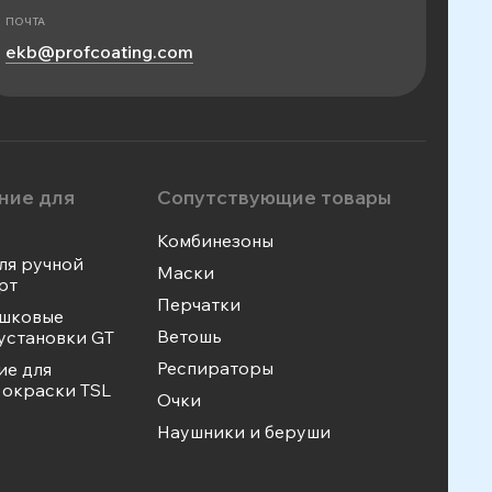
ПОЧТА
ekb@profcoating.com
ние для
Сопутствующие товары
Комбинезоны
ля ручной
Маски
рт
Перчатки
ошковые
Ветошь
установки GT
Респираторы
ие для
окраски TSL
Очки
Наушники и беруши