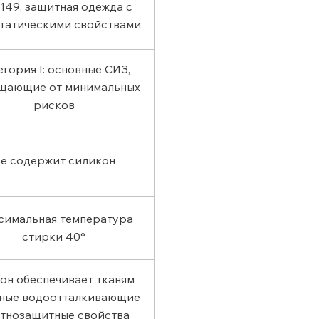
149, защитная одежда с
татическими свойствами
егория I: основные СИЗ,
щающие от минимальных
рисков
е содержит силикон
симальная температура
стирки 40°
он обеспечивает тканям
чные водоотталкивающие
ятнозащитные свойства