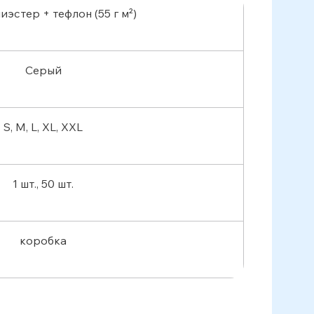
иэстер + тефлон (55 г м²)
Серый
S, M, L, XL, XXL
1 шт., 50 шт.
коробка