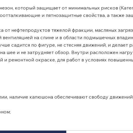
езон, который защищает от минимальных рисков (Катег
оотталкивающие и пятнозащитные свойства, а также защи
а от нефтепродуктов тяжелой фракции, масляных загряз
 вентиляцией на спине и в области подмышечных впадин
лучше садится по фигуре, не стесняя движений, и делает
а шее и не затрудняет обзор. Внутри расположен нагру
и ремонтной окраске, для работ в условиях повышенных
алии, наличие капюшона обеспечивают свободу движений
ном;