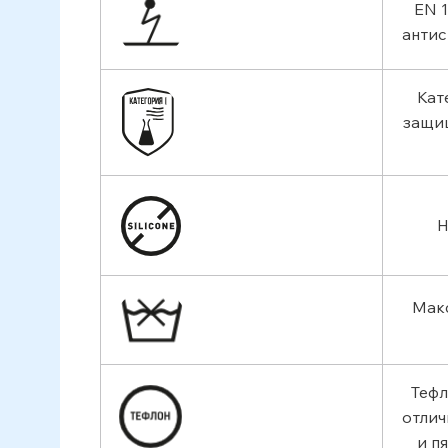
EN 1
антис
Кат
защи
Н
Мак
Тефл
отли
и п