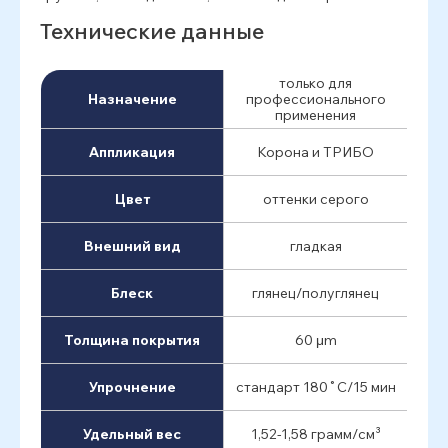
Технические данные
только для
Назначение
профессионального
применения
Аппликация
Корона и ТРИБО
Цвет
оттенки серого
Внешний вид
гладкая
Блеск
глянец/полуглянец
Толщина покрытия
60 μm
Упрочнение
стандарт 180˚C/15 мин
Удельный вес
1,52-1,58 грамм/см³