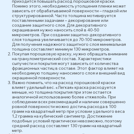
приходится повышать расход порошковой краски.
Помимо этого, необходимость утолщения пленки может
зависеть от обрабатываемой поверхности – гладкой или
структурированной. Часто толщина мотивируется
поставленными задачами – декорирование или
создание защитного слоя. Для декоративного
окрашивания нужно наносить слой в 40-50
микрометров. При создании защитно-декоративного
слоя толщина увеличивается до 70-100 микрометров.
Для получения надежного защитного слоя минимальная
толщина составляет минимум 130 микрометров.
Покупая порошковую краску, нужно обращать внимание
на гранулометрический состав. Характеристики
сыпучести и покрытия могут зависеть от количества
фракционных частиц в составе. Этот фактор влияет на
необходимую толщину наносимого слоя и внешний вид
окрашенной поверхности.
Важно помнить, что на расход порошковой краски
влияет удельный вес. «Легкая» краска расходуется
меньше, но толщина покрытия при этом остается
аналогичной использованию более «тяжелой». При
соблюдении всех рекомендаций и наличии совершенно
ровной поверхности можно достичь расхода в 100
грамм на квадратный метр при условии удельного веса
1,2 грамма на кубический сантиметр. Достижение
подобных условий практически невозможно, поэтому
средний расход составляет 130 грамм на квадратный
метр.