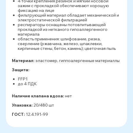
4 точки крепления резинок и мягкий носовой
зажим с прокладкой обеспечивают хорошую
фиксацию на лице
фильтрующий материал обладает механической и
электростатической фильтрацией
респираторы оснащены потовпитывающей
прокладкой из нетканого гипоаллергенного
материала
область применения: шлифование, резка,
сверление (ржавчина, железо, шпаклевки,
кирпичные стены, бетон, камень); цветочная пыль
Материал:
эластомер, гиппоалергенные материаллы
Защита:
FFP1
до 4 ПДК
Наличие клапана вдоха:
нет
Упаковка:
20/480 шт
ГОСТ:
12.4.191-99