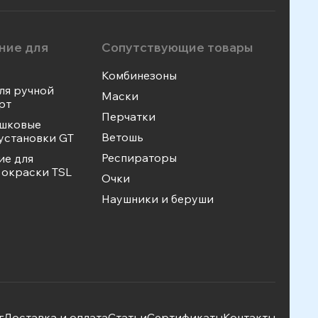
ние для
Сопутствующие товары
Комбинезоны
ля ручной
Маски
рт
Перчатки
ошковые
Ветошь
установки GT
Респираторы
ие для
окраски TSL
Очки
Наушники и беруши
г
Доставка и оплата
Статьи
Сертификаты
Контакты