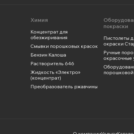
Химия
Оборудова
покраски
Концентрат для
обезжиривания
Пистолеты д
окраски Ста
Смывки порошковых красок
Ручные пор
Бензин Калоша
окрасочные 
Растворитель 646
Оборудован
Жидкость «Электро»
порошковой 
(концентрат)
Преобразователь ржавчины
О компании
Услуги
Катало