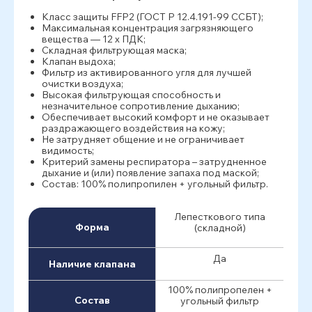
Класс защиты FFP2 (ГОСТ Р 12.4.191-99 ССБТ);
Максимальная концентрация загрязняющего
вещества — 12 x ПДК;
Складная фильтрующая маска;
Клапан выдоха;
Фильтр из активированного угля для лучшей
очистки воздуха;
Высокая фильтрующая способность и
незначительное сопротивление дыханию;
Обеспечивает высокий комфорт и не оказывает
раздражающего воздействия на кожу;
Не затрудняет общение и не ограничивает
видимость;
Критерий замены респиратора – затрудненное
дыхание и (или) появление запаха под маской;
Состав: 100% полипропилен + угольный фильтр.
Лепесткового типа
Форма
(складной)
Да
Наличие клапана
100% полипропелен +
Состав
угольный фильтр