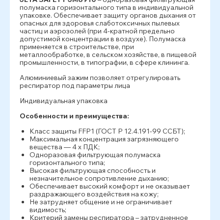
полумаска горизонтального типа в индивидуальной
упаковке. Обеспечивает защиту органов дыхания от
опасных для здоровья слаботоксичных пылевых
частиц и аэрозолей (при 4-кратной предельно
допустимой концентрации в воздухе). Полумаска
применяется в строительстве, при
металлообработке, в сельском хозяйстве, в пищевой
промышленности, в типографии, в сфере клининга.
Алюминиевый зажим позволяет отрегулировать
респиратор под параметры лица
Индивидуальная упаковка
Особенности и преимущества:
Класс защиты FFP1 (ГОСТ Р 12.4.191-99 ССБТ);
Максимальная концентрация загрязняющего
вещества — 4 x ПДК;
Одноразовая фильтрующая полумаска
горизонтального типа;
Высокая фильтрующая способность и
незначительное сопротивление дыханию;
Обеспечивает высокий комфорт и не оказывает
раздражающего воздействия на кожу;
Не затрудняет общение и не ограничивает
видимость;
Критерий замены респиратора – затрудненное