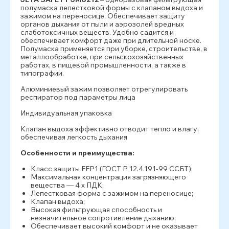
полумаска лепестковой формы с клапаном выдоха и
зажимом на переносице. Обеспечивает защиту
органов дыхания от пыли и аэрозолей вредных
слаботоксичных веществ. Удобно садится и
обеспечивает комфорт даже при длительной носке.
Полумаска применяется при уборке, строительстве, в
металлообработке, при сельскохозяйственных
работах, в пищевой промышленности, а также в
типографии.
Алюминиевый зажим позволяет отрегулировать
респиратор под параметры лица
Индивидуальная упаковка
Клапан выдоха эффективно отводит тепло и влагу,
обеспечивая легкость дыхания
Особенности и преимущества:
Класс защиты FFP1 (ГОСТ Р 12.4.191-99 ССБТ);
Максимальная концентрация загрязняющего
вещества — 4 x ПДК;
Лепестковая форма с зажимом на переносице;
Клапан выдоха;
Высокая фильтрующая способность и
незначительное сопротивление дыханию;
Обеспечивает высокий комфорт и не оказывает