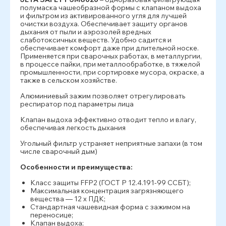
полумаска чашеобразной формы с клапаном выдоха
и фильтром из активированного угля для лучшей
очистки воздуха. Обеспечивает защиту органов
дыхания от пыли и аэрозолей вредных
слаботоксичных веществ. Удобно садится и
обеспечивает комфорт даже при длительной носке.
Применяется при сварочных работах, в металлургии,
в процессе пайки, при металлообработке, в тяжелой
промышленности, при сортировке мусора, окраске, а
также в сельском хозяйстве.
Алюминиевый зажим позволяет отрегулировать
респиратор под параметры лица
Клапан выдоха эффективно отводит тепло и влагу,
обеспечивая легкость дыхания
Угольный фильтр устраняет неприятные запахи (в том
числе сварочный дым)
Особенности и преимущества:
Класс защиты FFP2 (ГОСТ Р 12.4.191-99 ССБТ);
Максимальная концентрация загрязняющего
вещества — 12 x ПДК;
Стандартная чашевидная форма с зажимом на
переносице;
Клапан выдоха;