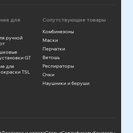
ние для
Сопутствующие товары
Комбинезоны
ля ручной
Маски
рт
Перчатки
ошковые
Ветошь
установки GT
Респираторы
ие для
окраски TSL
Очки
Наушники и беруши
г
Доставка и оплата
Статьи
Сертификаты
Контакты