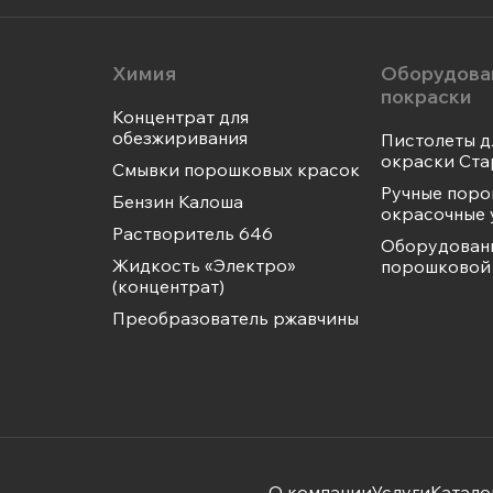
Химия
Оборудова
покраски
Концентрат для
обезжиривания
Пистолеты д
окраски Ста
Смывки порошковых красок
Ручные пор
Бензин Калоша
окрасочные 
Растворитель 646
Оборудован
Жидкость «Электро»
порошковой 
(концентрат)
Преобразователь ржавчины
О компании
Услуги
Катало