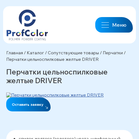
Меню
Главная
/
Каталог
/
Сопутствующие товары
/
Перчатки
/
Перчатки цельноспилковые желтые DRIVER
Перчатки цельноспилковые
желтые DRIVER
Оставить заявку
спилок желтого (золотого) цвета, шлифованный,