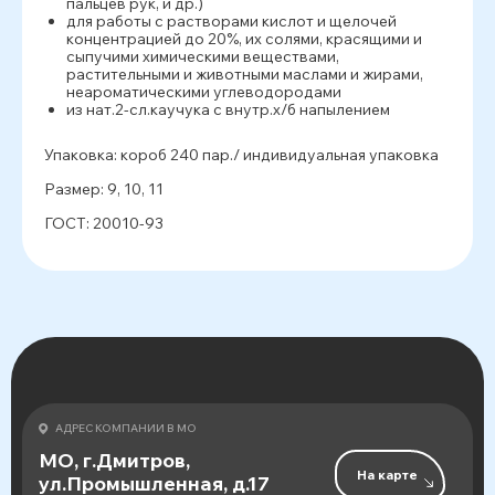
пальцев рук, и др.)
для работы с растворами кислот и щелочей
концентрацией до 20%, их солями, красящими и
сыпучими химическими веществами,
растительными и животными маслами и жирами,
неароматическими углеводородами
из нат.2-сл.каучука с внутр.х/б напылением
Упаковка: короб 240 пар./ индивидуальная упаковка
Размер: 9, 10, 11
ГОСТ: 20010-93
АДРЕС КОМПАНИИ В МО
МО, г.Дмитров,
На карте
ул.Промышленная, д.17