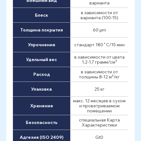
Внешний вид
варианта
в зависимости от
Блеск
варианта (100-15)
Толщина покрытия
60 μm
Упрочнение
стандарт 180˚C/15 мин
в зависимости от цвета
Удельный вес
1,2-1,7 грамм/см³
в зависимости от
Расход
толщины 8-12 м²/кг
Упаковка
25 кг
макс. 12 месяцев в сухом
Хранение
и проветриваемом
помещении
специальная Карта
Безопасность
Характеристики
Адгезия (ISO 2409)
Gt0