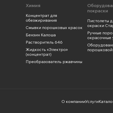
Химия
Оборудова
покраски
Концентрат для
обезжиривания
Пистолеты д
окраски Ста
Смывки порошковых красок
Ручные пор
Бензин Калоша
окрасочные 
Растворитель 646
Оборудован
Жидкость «Электро»
порошковой 
(концентрат)
Преобразователь ржавчины
О компании
Услуги
Катало