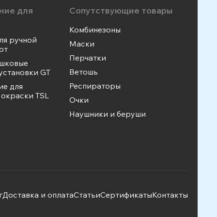
ние для
Сопутствующие товары
Комбинезоны
ля ручной
Маски
рт
Перчатки
ошковые
Ветошь
установки GT
Респираторы
ие для
окраски TSL
Очки
Наушники и беруши
г
Доставка и оплата
Статьи
Сертификаты
Контакты