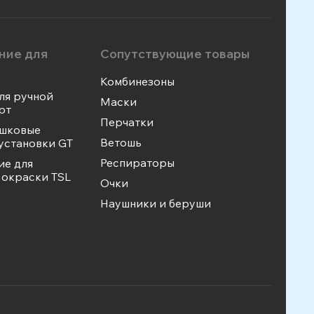
ние для
Сопутствующие товары
Комбинезоны
ля ручной
Маски
рт
Перчатки
ошковые
Ветошь
установки GT
Респираторы
ие для
окраски TSL
Очки
Наушники и беруши