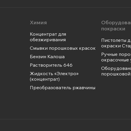
Химия
Оборудова
покраски
Концентрат для
обезжиривания
Пистолеты д
окраски Ста
Смывки порошковых красок
Ручные пор
Бензин Калоша
окрасочные 
Растворитель 646
Оборудован
Жидкость «Электро»
порошковой 
(концентрат)
Преобразователь ржавчины