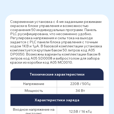
Современная установка с 4-мя заданными режимами
окраски в блоке управления и возможностью
сохранения 50 индивидуальных программ. Панель
PLC русифицирована, что несомненно удобно.
Регулировка напряжения и силы тока на выходе
задается с PLC панели блока управления с точным
ходом 1КВ и 1µА. В базовой комплектации установка
комплектуется круглым баком 50 литров код A05
DP0050. Возможны варианты комплектации баком 8
литров код A05 SD0008 и вибростолом для забора
краски из коробки код A05 MC0010.
Технические характеристики
Напряжение
220В / 50Гц
Мощность
34 Вт
Характеристики заряда
Входное напряжение на
12,5В / 16 кГц
пистолет