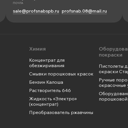
ПОЧТА
sale@profsnabspb.ru
profsnab.08@mail.ru
Химия
Оборудова
покраски
Концентрат для
обезжиривания
Пистолеты д
окраски Ста
Смывки порошковых красок
Ручные пор
Бензин Калоша
окрасочные 
Растворитель 646
Оборудован
Жидкость «Электро»
порошковой 
(концентрат)
Преобразователь ржавчины