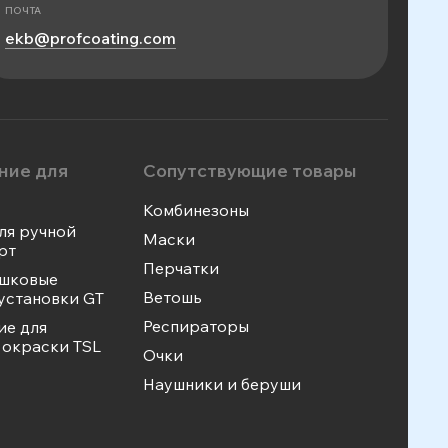
ПОЧТА
ekb@profcoating.com
ние для
Сопутствующие товары
Комбинезоны
ля ручной
Маски
рт
Перчатки
ошковые
Ветошь
установки GT
Респираторы
ие для
окраски TSL
Очки
Наушники и беруши