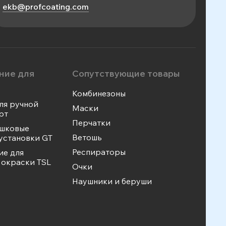
ekb@profcoating.com
ние для
Сопутствующие товары
Комбинезоны
ля ручной
Маски
рт
Перчатки
ошковые
Ветошь
установки GT
Респираторы
ие для
окраски TSL
Очки
Наушники и беруши