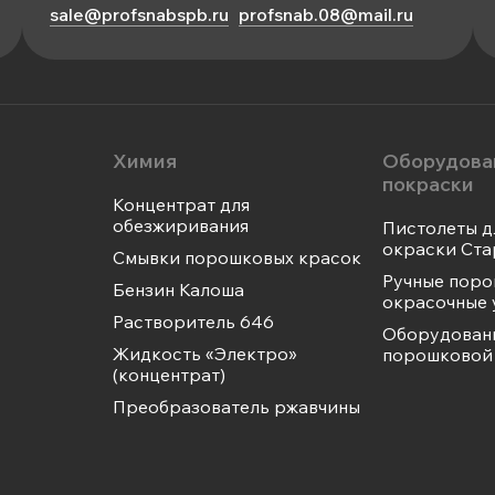
sale@profsnabspb.ru
profsnab.08@mail.ru
Химия
Оборудова
покраски
Концентрат для
обезжиривания
Пистолеты д
окраски Ста
Смывки порошковых красок
Ручные пор
Бензин Калоша
окрасочные 
Растворитель 646
Оборудован
Жидкость «Электро»
порошковой 
(концентрат)
Преобразователь ржавчины