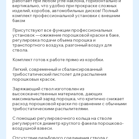
работает при любом угле наклона, горизонтально и
вертикально, что удобно при прокраске сложных
изделий, коробов, автомобильных дисков! Полный
комплект профессиональной установки с внешним
баком
Присутствуют все функции профессиональных
установок —ожижение порошковой краски в баке,
регулировка подачи объема порошка и
транспортного воздуха, разгонный воздух для
ствола.
Комплект готов к работе прямо из коробки.
Легкий, современный и сбалансированный
трибостатический пистолет для распыления
порошковых красок.
Заряжающий ствол изготовлен из
высококачественных материалов, дающих
максимальный заряд порошка, что критично снижает
расход порошковой краски по сравнении с обычными
трибостатическими распылителями.
С помощью регулировочного кольца на стволе
регулируется диаметр круглого факела порошково-
воздушной взвеси.
Отсутствие резьбового соединения ствола с