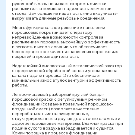
рукояткой в разы повышает скорость очистки
распылителя и повышает надежность элементов
ствола. Вам больше не надо постоянно вкручивать-
выкручивать длинные резьбовые соединения.
Многофункциональное решение в напылении
порошковых покрытий даёт оператору
непревзойденные возможности контроля за
распылением порошка, высочайшую эффективность
и легкость в использовании, что обеспечивает
беспрецедентное качество нанесения порошковых
покрытий и производительность
Надежнейший высокоточный металлический эжектор
с прецизионной обработкой сопла и углом наклона
канала подачи порошка. Это обеспечивает
минимальный износ втулок вентури и эффективность
работы.
Легкоочищаемый разборный круглый бак для
порошковой краски с регулируемым режимом
флюидизации (создание правильной порошково-
воздушной смеси) позволяет качественно
перерабатывать металлизированные,
структурированные и другие достаточно сложные и
дорогие порошковые материалы. Влажная краска при
подаче сухого воздуха взбадривается и сушится.
Комки порошка в процессе флюидизации