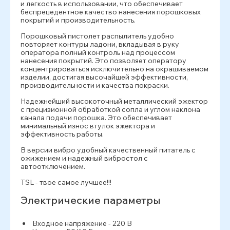
и легкость в использовании, что обеспечивает
беспрецедентное качество нанесения порошковых
покрытий и производительность.
Порошковый пистолет распылитель удобно
повторяет контуры ладони, вкладывая в руку
оператора полный контроль над процессом
нанесения покрытий. Это позволяет оператору
концентрироваться исключительно на окрашиваемом
изделии, достигая высочайшей эффективности,
производительности и качества покраски.
Надежнейший высокоточный металлический эжектор
с прецизионной обработкой сопла и углом наклона
канала подачи порошка. Это обеспечивает
минимальный износ втулок эжектора и
эффективность работы.
В версии вибро удобный качественный питатель с
ожижением и надежный вибростол с
автоотключением.
TSL - твое самое лучшее!!!
Электрические параметры
Входное напряжение - 220 В