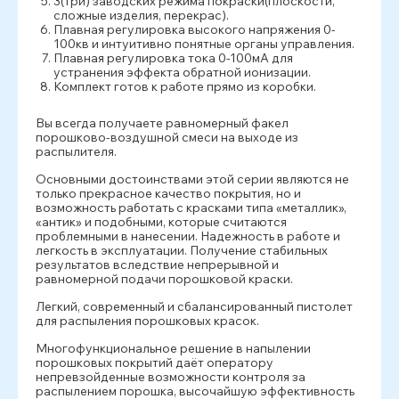
3(три) заводских режима покраски(плоскости,
сложные изделия, перекрас).
Плавная регулировка высокого напряжения 0-
100кв и интуитивно понятные органы управления.
Плавная регулировка тока 0-100мА для
устранения эффекта обратной ионизации.
Комплект готов к работе прямо из коробки.
Вы всегда получаете равномерный факел
порошково-воздушной смеси на выходе из
распылителя.
Основными достоинствами этой серии являются не
только прекрасное качество покрытия, но и
возможность работать с красками типа «металлик»,
«антик» и подобными, которые считаются
проблемными в нанесении. Надежность в работе и
легкость в эксплуатации. Получение стабильных
результатов вследствие непрерывной и
равномерной подачи порошковой краски.
Легкий, современный и сбалансированный пистолет
для распыления порошковых красок.
Многофункциональное решение в напылении
порошковых покрытий даёт оператору
непревзойденные возможности контроля за
распылением порошка, высочайшую эффективность