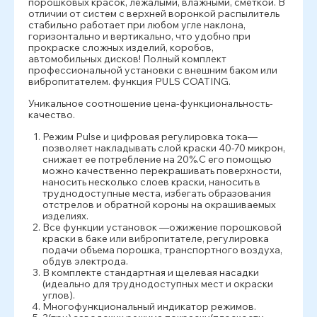
порошковых красок, лежалыми, влажными, сметкой. В
отличии от систем с верхней воронкой распылитель
стабильно работает при любом угле наклона,
горизонтально и вертикально, что удобно при
прокраске сложных изделий, коробов,
автомобильных дисков! Полный комплект
профессиональной установки с внешним баком или
вибропитателем. функция PULS COATING.
Уникальное соотношение цена-функциональность-
качество.
Режим Pulse и цифровая регулировка тока—
позволяет накладывать слой краски 40-70 микрон,
снижает ее потребление на 20%.С его помощью
можно качественно перекрашивать поверхности,
наносить несколько слоев краски, наносить в
труднодоступные места, избегать образования
отстрелов и обратной короны на окрашиваемых
изделиях.
Все функции установок —ожижение порошковой
краски в баке или вибропитателе, регулировка
подачи объема порошка, транспортного воздуха,
обдув электрода.
В комплекте стандартная и щелевая насадки
(идеально для труднодоступных мест и окраски
углов).
Многофункциональный индикатор режимов.