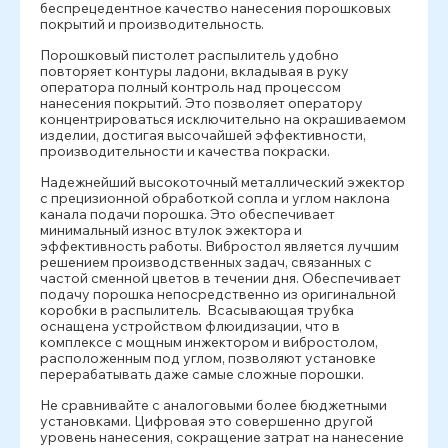
беспрецедентное качество нанесения порошковых
покрытий и производительность.
Порошковый пистолет распылитель удобно
повторяет контуры ладони, вкладывая в руку
оператора полный контроль над процессом
нанесения покрытий. Это позволяет оператору
концентрироваться исключительно на окрашиваемом
изделии, достигая высочайшей эффективности,
производительности и качества покраски.
Надежнейший высокоточный металлический эжектор
с прецизионной обработкой сопла и углом наклона
канала подачи порошка. Это обеспечивает
минимальный износ втулок эжектора и
эффективность работы. Вибростол является лучшим
решением производственных задач, связанных с
частой сменной цветов в течении дня. Обеспечивает
подачу порошка непосредственно из оригинальной
коробки в распылитель. Всасывающая трубка
оснащена устройством флюидизации, что в
комплексе с мощным инжектором и вибростолом,
расположенным под углом, позволяют установке
перерабатывать даже самые сложные порошки.
Не сравнивайте с аналоговыми более бюджетными
установками. Цифровая это совершенно другой
уровень нанесения, сокращение затрат на нанесение