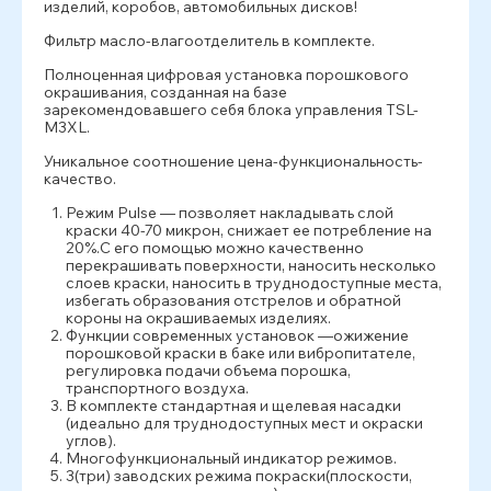
изделий, коробов, автомобильных дисков!
Фильтр масло-влагоотделитель в комплекте.
Полноценная цифровая установка порошкового
окрашивания, созданная на базе
зарекомендовавшего себя блока управления TSL-
M3XL.
Уникальное соотношение цена-функциональность-
качество.
Режим Pulse — позволяет накладывать слой
краски 40-70 микрон, снижает ее потребление на
20%.С его помощью можно качественно
перекрашивать поверхности, наносить несколько
слоев краски, наносить в труднодоступные места,
избегать образования отстрелов и обратной
короны на окрашиваемых изделиях.
Функции современных установок —ожижение
порошковой краски в баке или вибропитателе,
регулировка подачи объема порошка,
транспортного воздуха.
В комплекте стандартная и щелевая насадки
(идеально для труднодоступных мест и окраски
углов).
Многофункциональный индикатор режимов.
3(три) заводских режима покраски(плоскости,