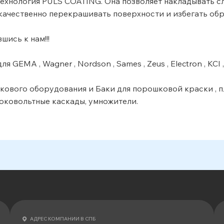
 технология PULS COATING. Она позволяет накладывать с
качественно перекрашивать поверхности и избегать обр
ись к нам!!!
 GEMA , Wagner , Nordson , Sames , Zeus , Electron , KC
шкового оборудования и Баки для порошковой краски , 
оковольтные каскады, умножители.
АДРЕС КОМПАНИИ В СПБ