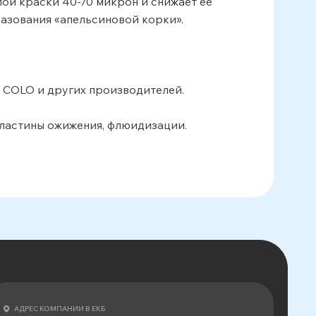
лой краски 40-70 микрон и снижает ее
азования «апельсиновой корки».
I , COLO и других производителей.
пластины ожижения, флюидизации.
АДРЕС КОМПАНИИ В ЕКБ