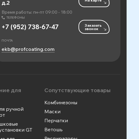
На карте
д.2
Время работы: пн-пт 09:00 - 18:00
ТЕЛЕФОНЫ
Заказать
+7 (952) 738-67-47
звонок
ПОЧТА
ekb@profcoating.com
ние для
Сопутствующие товары
Комбинезоны
ля ручной
Маски
рт
Перчатки
ошковые
Ветошь
установки GT
Респираторы
ие для