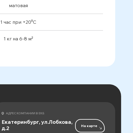
матовая
1 час при +20⁰С
1 кг на 6-8 м²
АДРЕС КОМПАНИИ В ЕКБ
Екатеринбург, ул.Лобкова,
На карте
д.2