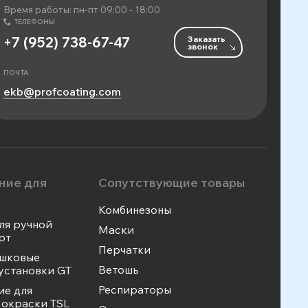
Время работы: пн-пт 09:00 - 18:00
ТЕЛЕФОНЫ
Заказать
+7 (952) 738-67-47
звонок
ПОЧТА
ekb@profcoating.com
ние для
Сопутствующие товары
Комбинезоны
ля ручной
Маски
рт
Перчатки
ошковые
Ветошь
установки GT
Респираторы
ие для
окраски TSL