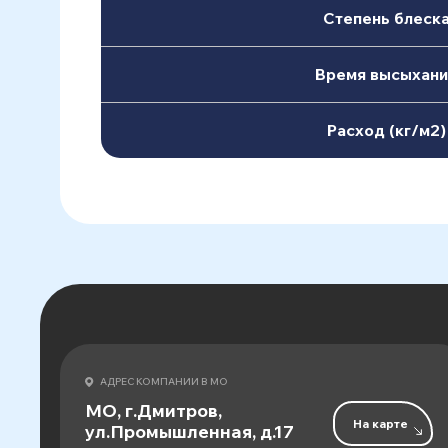
Степень блеск
Время высыхани
Расход (кг/м2)
АДРЕС КОМПАНИИ В МО
МО, г.Дмитров,
На карте
ул.Промышленная, д.17