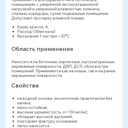
помещениях с умеренной эксплуатационной
нагрузкой и умеренной влажностью: комнаты,
спальни, коридоры, сухие подвальные помещения.
Допускает протирку влажной тканью.
Базис красок: А.
Расход:130мл на м2
Высыхание:1 час при +20⁰С
Область применения
Наносится на бетонные, кирпичные, оштукатуренные,
деревянные поверхности, ДВП, ДСП, обои внутри
помещений. Применяется как на новые, так и на ранее
окрашенные поверхности.
Свойства
на водной основе, экологичная, практически без
запаха;
износостойкая;
высокая укрывистость, от 130 мл/м2;
обладает высокой адгезией;
повторяет фактуру основания;
легко наносится.