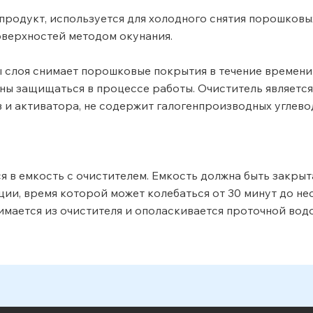
одукт, используется для холодного снятия порошковых
оверхностей методом окунания.
 слоя снимает порошковые покрытия в течение времени о
ны защищаться в процессе работы. Очиститель являетс
 и активатора, не содержит галогенпроизводных углев
 в емкость с очистителем. Емкость должна быть закры
ии, время которой может колебаться от 30 минут до нес
мается из очистителя и ополаскивается проточной водо