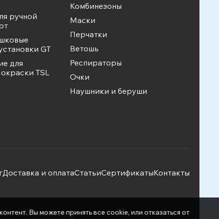
Комбинезоны
ля ручной
Маски
рт
Перчатки
ошковые
Ветошь
установки GT
Респираторы
ие для
окраски TSL
Очки
Наушники и беруши
г
Доставка и оплата
Статьи
Сертификаты
Контакты
нтент. Вы можете принять все cookie, или отказаться от
фСнаб»
Написать нам