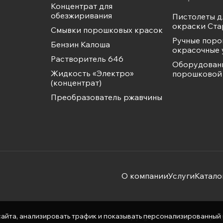
Концентрат для
обезжиривания
Пистолеты д
окраски Ста
Смывки порошковых красок
Ручные пор
Бензин Калоша
окрасочные 
Растворитель 646
Оборудован
Жидкость «Электро»
порошковой 
(концентрат)
Преобразователь ржавчины
О компании
Услуги
Катало
айта, анализировать трафик и показывать персонализированный ко
Copyright © 2026 ООО «Про