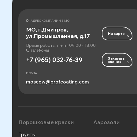
АДРЕС КОМПАНИИ В МО
МО, г.Дмитров,
На карте
ул.Промышленная, д.17
Время работы: пн-пт 09:00 - 18:00
ТЕЛЕФОНЫ
Заказать
+7 (965) 032-76-39
звонок
ПОЧТА
moscow@profcoating.com
Порошковые краски
Аэрозоли
Грунты