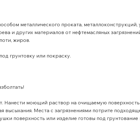
особом металлического проката, металлоконструкций, у
ерева и других материалов от нефтемасляных загрязнен
поти, жиров.
под грунтовку или покраску.
зболтать!
от. Нанести моющий раствор на очищаемую поверхность
ская высыхания. Места с загрязнениями потрите подходя
ушки поверхность или изделие готовы под грунтование 