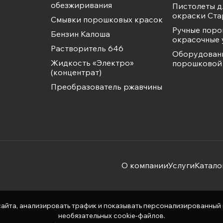
обезжиривания
Пистолеты д
окраски Ста
Смывки порошковых красок
Ручные пор
Бензин Калоша
окрасочные 
Растворитель 646
Оборудован
Жидкость «Электро»
порошковой 
(концентрат)
Преобразователь ржавчины
О компании
Услуги
Катало
айта, анализировать трафик и показывать персонализированный ко
Copyright © 2026 ООО «Про
необязательных cookie-файлов.