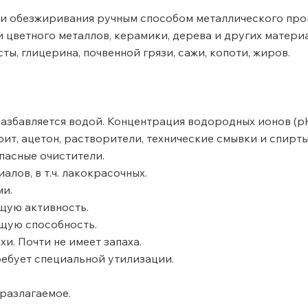
 и обезжиривания ручным способом металлического прок
и цветного металлов, керамики, дерева и других матери
ы, глицерина, почвенной грязи, сажи, копоти, жиров.
збавляется водой. Концентрация водородных ионов (рН) - 
ит, ацетон, растворители, технические смывки и спирты, 
пасные очистители.
лов, в т.ч. лакокрасочных.
и.
ую активность.
щую способность.
и. Почти не имеет запаха.
ребует специальной утилизации.
разлагаемое.