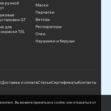
ля ручной
Маски
рт
Перчатки
ошковые
Ветошь
установки GT
Респираторы
ие для
окраски TSL
Очки
Наушники и беруши
г
Доставка и оплата
Статьи
Сертификаты
Контакты
нтент. Вы можете принять все cookie, или отказаться от
фСнаб»
Написать нам