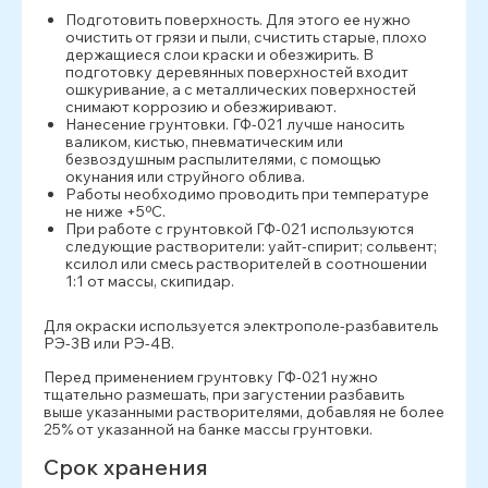
Подготовить поверхность. Для этого ее нужно
очистить от грязи и пыли, счистить старые, плохо
держащиеся слои краски и обезжирить. В
подготовку деревянных поверхностей входит
ошкуривание, а с металлических поверхностей
снимают коррозию и обезжиривают.
Нанесение грунтовки. ГФ-021 лучше наносить
валиком, кистью, пневматическим или
безвоздушным распылителями, с помощью
окунания или струйного облива.
Работы необходимо проводить при температуре
не ниже +5ºС.
При работе с грунтовкой ГФ-021 используются
следующие растворители: уайт-спирит; сольвент;
ксилол или смесь растворителей в соотношении
1:1 от массы, скипидар.
Для окраски используется электрополе-разбавитель
РЭ-3В или РЭ-4В.
Перед применением грунтовку ГФ-021 нужно
тщательно размешать, при загустении разбавить
выше указанными растворителями, добавляя не более
25% от указанной на банке массы грунтовки.
Срок хранения