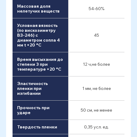
Массовая доля
54-60%
нелетучих веществ
Условная вязкость
(по вискозиметру
ВЗ-246) с
45
диаметром сопла 4
мм t +20 °С
Время высыхания до
степени 3 при
12 ч,не более
температуре +20 °C
Эластичность
пленки при
1 мм, не более
изгибании
Прочность при
50 см, не менее
ударе
Твердость пленки
0,35 усл. ед.